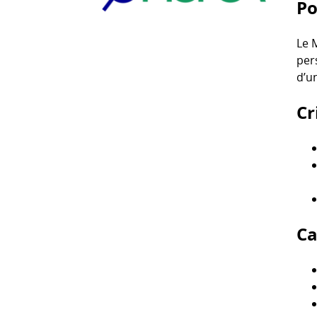
Po
Le 
per
d’u
Cr
Ca